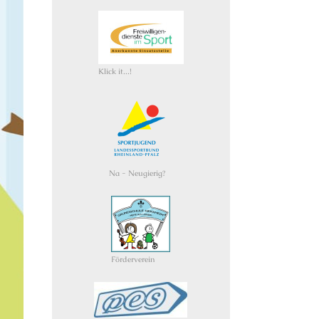
Klick it...!
Na - Neugierig?
Förderverein