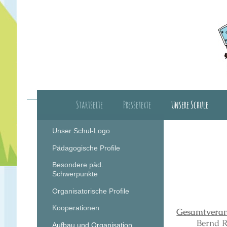
Startseite
Pressetexte
Unsere Schule
Herzlich Willkomm
Unser Schul-Logo
Pädagogische Profile
Besondere päd.
Schwerpunkte
Organisatorische Profile
Kooperationen
Gesamtveran
Bernd R
Aufbau und Organisation