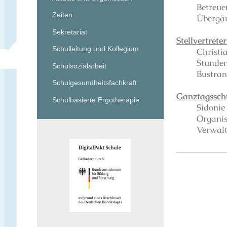
Betreue
Zeiten
Übergän
Sekretariat
Stellvertreter
Schulleitung und Kollegium
Christi
Stunden
Schulsozialarbeit
Bustran
Schulgesundheitsfachkraft
Ganztagssch
Schulbasierte Ergotherapie
Sidonie
Organis
Verwal