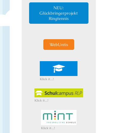
NEU:
Glückbringerprojekt
Ringtennis
WebUntis
Klick it...!
Klick it...!
Klick it...!