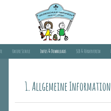
te
Unsere Schule
Infos & Downloads
SEB & Förderverein
ch Willkommen an der Grundschul
1. Allgemeine Information