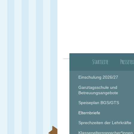
Startseite
Pressetex
Herzli
Einschulung 2026/27
Ganztagsschule und
Betreuungsangebote
Speiseplan BGS/GTS
Elternbriefe
Sprechzeiten der Lehrkräfte
Klassenelternsprecher*innen