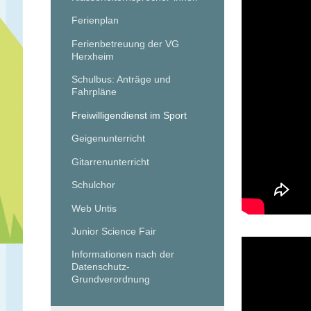
Ferienplan
Ferienbetreuung der VG
Herxheim
Schulbus: Anträge und
Fahrpläne
Freiwilligendienst im Sport
Geigenunterricht
Gitarrenunterricht
Schulchor
Web Untis
Junior Science Fair
Informationen nach der
Datenschutz-
Grundverordnung