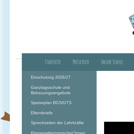
Startseite
Pressetexte
Unsere Schule
Herzlich Willkomm
Einschulung 2026/27
Ganztagsschule und
Betreuungsangebote
Speiseplan BGS/GTS
Elternbriefe
Sprechzeiten der Lehrkräfte
Klassenelternsprecher*innen