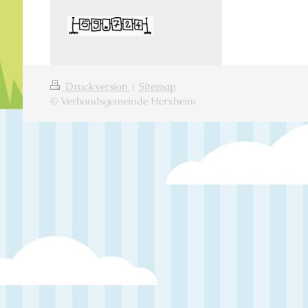
Druckversion
|
Sitemap
© Verbandsgemeinde Herxheim