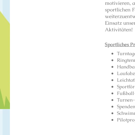
motivieren, a
sportlichen 
weiterzuentw
Einsatz unse
Aktivitäten!
Sportliches P
Turnta
Ringtenn
Handba
Laufabz
Leichta
Sportfö
Fußball
Turnen-
Spenden
Schwimm
Pilotpro