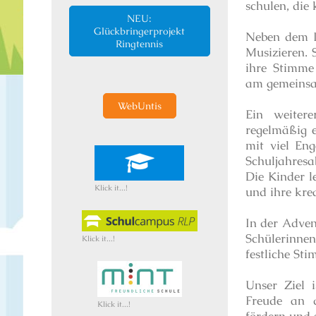
schulen, die
NEU:
Glückbringerprojekt
Neben dem I
Ringtennis
Musizieren. 
ihre Stimme
am gemeinsa
WebUntis
Ein weiter
regelmäßig e
mit viel En
Schuljahresa
Die Kinder l
Klick it...!
und ihre kre
In der Advent
Schülerinne
Klick it...!
festliche St
Unser Ziel i
Freude an d
Klick it...!
fördern und 