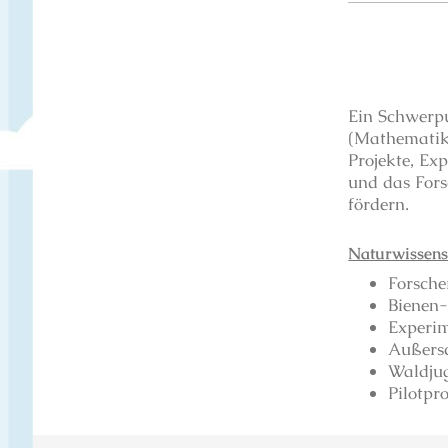
Ein Schwerpu
(Mathematik,
Projekte, Ex
und das Fors
fördern.
Naturwissensc
Forsch
Bienen
Experim
Außersc
Waldjug
Pilotpro