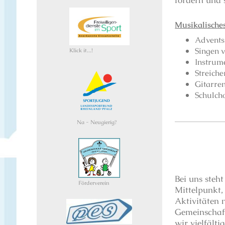
Musikalisches
Advents
Singen v
Klick it...!
Instrum
Streich
Gitarr
Schulch
Na - Neugierig?
Bei uns steh
Förderverein
Mittelpunkt,
Aktivitäten 
Gemeinschaft
wir vielfält