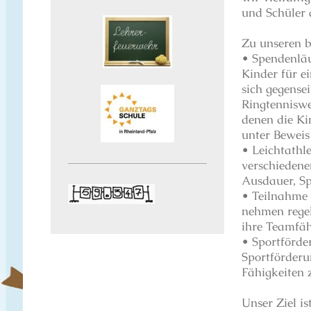
und Schüler 
Zu unseren b
• Spendenläu
Kinder für e
sich gegense
Ringtenniswe
denen die Ki
unter Beweis
• Leichtathl
verschiedene
Ausdauer, Sp
• Teilnahme a
nehmen regel
ihre Teamfäh
• Sportförder
Sportförderu
Fähigkeiten 
Unser Ziel i