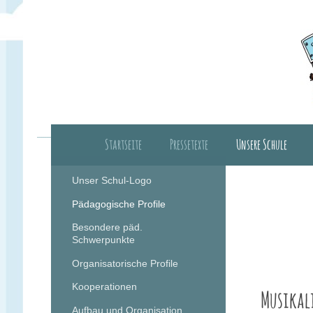
Startseite
Pressetexte
Unsere Schule
Herzlich Willkomm
Unser Schul-Logo
Pädagogische Profile
Besondere päd.
Schwerpunkte
Organisatorische Profile
Kooperationen
Musikali
Aufbau und Organisation